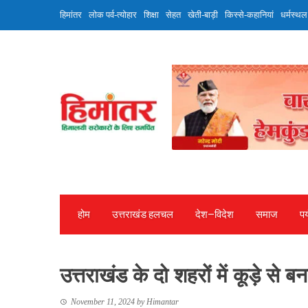
Skip
हिमांतर
लोक पर्व-त्योहार
शिक्षा
सेहत
खेती-बाड़ी
किस्से-कहानियां
धर्मस्थल
to
content
होम
उत्तराखंड हलचल
देश—विदेश
समाज
पर
उत्तराखंड के दो शहरों में कूड़े से 
November 11, 2024
by
Himantar