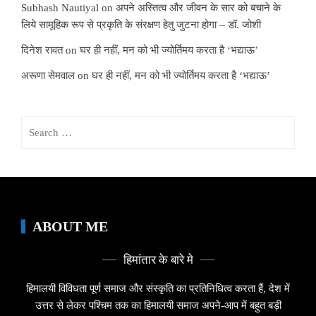
Subhash Nautiyal
on
अपने अस्तित्व और जीवन के सार को बचाने के
लिये सामूहिक रूप से प्रकृति के संरक्षण हेतु जुटना होगा – डॉ. जोशी
दिनेश रावत
on
घर ही नहीं, मन को भी ज्योर्तिमय करता है ‘भद्याऊ’
अरूणा सेमवाल
on
घर ही नहीं, मन को भी ज्योर्तिमय करता है ‘भद्याऊ’
Search
for:
ABOUT ME
हिमांतार के बारे मे
हिमालयी विविधता पूर्ण समाज और संस्कृति का प्रतिनिधित्व करता हैं, देश में
उत्तर से लेकर पश्चिम तक का हिमालयी समाज अपने-आप में बहुत बड़ी