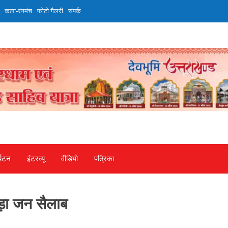
कला-रंगमंच
फोटो गैलरी
संपर्क
्यटन
इंटरव्‍यू
वीडियो
पत्रिका
मड़ा जन सैलाब