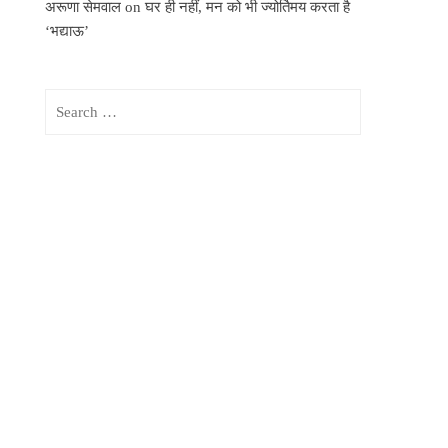
अरूणा सेमवाल
on
घर ही नहीं, मन को भी ज्योर्तिमय करता है
‘भद्याऊ’
Search
for: