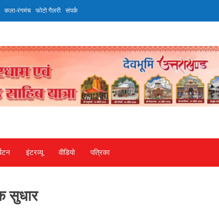
कला-रंगमंच
फोटो गैलरी
संपर्क
्यटन
इंटरव्‍यू
वीडियो
पत्रिका
पक सुधार