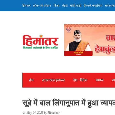
Skip
हिमांतर
लोक पर्व-त्योहार
शिक्षा
सेहत
खेती-बाड़ी
किस्से-कहानियां
धर्मस्थल
to
content
होम
उत्तराखंड हलचल
देश—विदेश
समाज
पर
सूबे में बाल लिंगानुपात में हुआ व्या
May 24, 2023
by
Himantar