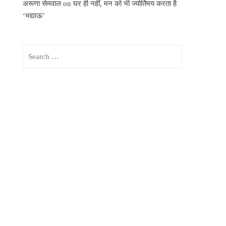
अरूणा सेमवाल
on
घर ही नहीं, मन को भी ज्योर्तिमय करता है
‘भद्याऊ’
Search
for: