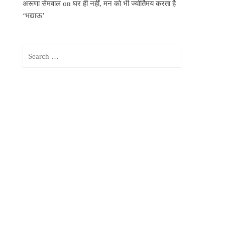
अरूणा सेमवाल
on
घर ही नहीं, मन को भी ज्योर्तिमय करता है
‘भद्याऊ’
Search
for: