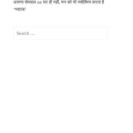
अरूणा सेमवाल
on
घर ही नहीं, मन को भी ज्योर्तिमय करता है
‘भद्याऊ’
Search
for: