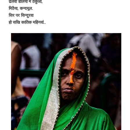
ढलवा डलिया
में ठेकुआ,
मिठैया,
कन्दमूल.
सिर पर
सिन्दुरवा
हो सखि
कातिक महिनवां..