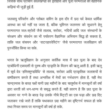
जिसके साथ प्राचीन कालखण्डों का इतिहास और पूजा परम्पराओं की वैज्ञानिक
कड़ियां भी जुड़ी हुई हैं.
जलवायु परिवर्तन और ग्लोबल वामिग के इस दौर में छठ पर्व केवल धार्मिक
आस्था का पर्व नहीं रह जाता है, बल्कि भूमिगत जलस्तर को सुधारने हेतु
परम्परागत जल-स्रोतों जैसे तालाब, सरोवर,
नदियों आदि जल संस्थानों के
संरक्षण और संवर्धन का भी पर्यावरण वैज्ञानिक अभियान सिद्ध हो सकता है,
ताकि जल संचयन और ‘वाटरहारवेस्टिंग’ जैसे परम्परागत जलविज्ञान को
पुनर्जीवित किया जा सके.
भारत के ऋतुविज्ञान के अनुसार कार्तिक मास में छठ पूजा के बाद देव
प्रबोधिनी एकादशी से पुरुष और प्रकृति के मिलन की ऋतु आती है. इसी ऋतु
में सूर्य देव ‘हस्तिशुण्डविधि’ से तालाब, सरोवर आदि प्राकृतिक जलाशयों से
वाष्पीकरण करते हैं तथा अन्तरिक्ष में मेघों का गर्भधारण होता है. यही मेघ
चान्द्रमास के बारह पक्षों यानी छह
महीनों के बाद चातुर्मास में मानसूनों की वर्षा
द्वारा धरती को धन-धान्य से समृद्ध करते हैं. यही कारण है कि छठ पूजा के
अवसर पर गन्ने के बारह पेड़ उसके नीचे मिट्टी का एक घड़ा और छह दिए
जलाकर रखे जाते हैं ताकि यथाकाल छह महीने का वृष्टिगर्भ सफल हो सके
तथा नियत समय पर मानसूनों की वर्षा हो सके.