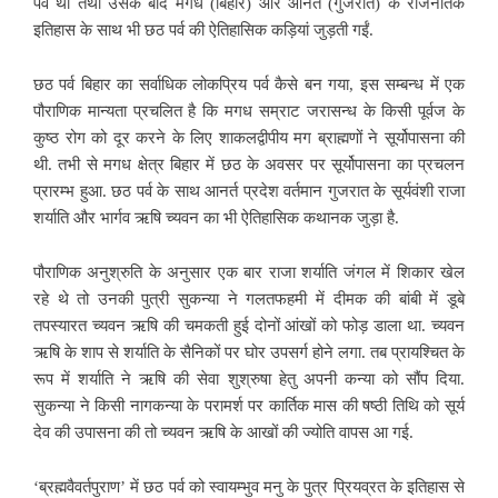
पर्व था तथा उसके बाद मगध (बिहार) और आनर्त (गुजरात) के राजनैतिक
इतिहास के साथ भी छठ पर्व की ऐतिहासिक कड़ियां जुड़ती गईं.
छठ पर्व बिहार का सर्वाधिक लोकप्रिय पर्व कैसे बन गया, इस सम्बन्ध में एक
पौराणिक मान्यता प्रचलित है कि मगध सम्राट जरासन्ध के किसी पूर्वज के
कुष्ठ रोग को दूर करने के लिए शाकलद्वीपीय
मग ब्राह्मणों ने सूर्योपासना की
थी. तभी से मगध क्षेत्र बिहार में छठ के अवसर पर सूर्योपासना का प्रचलन
प्रारम्भ हुआ. छठ पर्व के साथ आनर्त प्रदेश वर्तमान गुजरात के सूर्यवंशी राजा
शर्याति और भार्गव ऋषि च्यवन का भी ऐतिहासिक कथानक जुड़ा है.
पौराणिक अनुश्रुति के अनुसार एक बार राजा शर्याति जंगल में शिकार खेल
रहे थे तो उनकी पुत्री सुकन्या ने गलतफहमी में दीमक की बांबी में डूबे
तपस्यारत च्यवन ऋषि की चमकती
हुई दोनों आंखों को फोड़ डाला था. च्यवन
ऋषि के शाप से शर्याति के सैनिकों पर घोर उपसर्ग होने लगा. तब प्रायश्चित के
रूप में शर्याति ने ऋषि की सेवा शुश्रुषा हेतु अपनी कन्या को सौंप दिया.
सुकन्या ने किसी नागकन्या के परामर्श पर कार्तिक मास की षष्ठी तिथि को सूर्य
देव की उपासना की तो च्यवन ऋषि के आखों की ज्योति वापस आ गई.
‘ब्रह्मवैवर्तपुराण’ में छठ पर्व को स्वायम्भुव मनु के पुत्र प्रियव्रत के इतिहास से