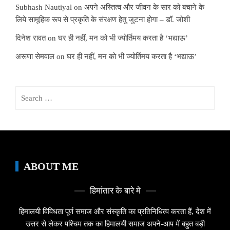
Subhash Nautiyal
on
अपने अस्तित्व और जीवन के सार को बचाने के
लिये सामूहिक रूप से प्रकृति के संरक्षण हेतु जुटना होगा – डॉ. जोशी
दिनेश रावत
on
घर ही नहीं, मन को भी ज्योर्तिमय करता है ‘भद्याऊ’
अरूणा सेमवाल
on
घर ही नहीं, मन को भी ज्योर्तिमय करता है ‘भद्याऊ’
Search
for:
ABOUT ME
हिमांतार के बारे मे
हिमालयी विविधता पूर्ण समाज और संस्कृति का प्रतिनिधित्व करता हैं, देश में
उत्तर से लेकर पश्चिम तक का हिमालयी समाज अपने-आप में बहुत बड़ी