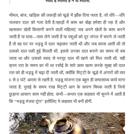
स्वाद है मिलता है न वो मिठास.
भीमल, बांज, खड़िक की लकड़ी को चूल्हे में झौंक दिया जाता है, जो धीरे—धीरे
जलकर दाल को गला देती है.पहाड़ों में काम का बोझ हमेशा ही रहा है और
खासकर खेती किसानी करने वाली महिलाएं जब अपने खेतों के काम करने
जाती हैं या घास—पास लेने जाती हैं या पशुओं को दूर जंगल में चराने ले जाती
हैं तो वह घर पर भड्डू में दाल चढ़ाकर जाती थी और जब वापस आती थी तो
उसको दाल पकी हुई मिलती थी. इससे उनका दाल बनाने का समय भी बच
जाता था और उसको स्वाद से भरपूर दाल भी खाने को मिल जाती थी. यही
क्रम रात के समय का भी था रसोई के सारे काम खत्म करके सुबह की दाल
रात को ही भड्डू में चढ़ा दी जाती थी, क्योंकि मिट्टी के चूल्हे में अंगारों की ताप
6 से 8 घंटे आराम से रहती है. भड्डू मांजना एक बहुत ही कष्ठसाध्य कार्य माना
जाता है. पुताई के समय राख मिट्टी आग के कारण चिपक जाती है जिसे
छुड़ाना आसान काम नहीं होता. कभी—कभार एक कहावत भी सुनने में आती है
कि “भड्डू मंजवा दूंगा” इसीलिए ये कहावत भी बनी होगी.