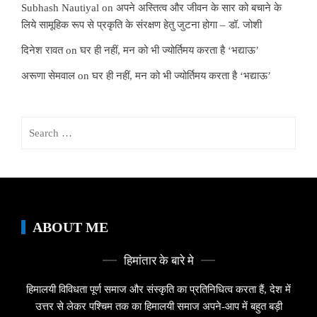
Subhash Nautiyal
on
अपने अस्तित्व और जीवन के सार को बचाने के
लिये सामूहिक रूप से प्रकृति के संरक्षण हेतु जुटना होगा – डॉ. जोशी
दिनेश रावत
on
घर ही नहीं, मन को भी ज्योर्तिमय करता है ‘भद्याऊ’
अरूणा सेमवाल
on
घर ही नहीं, मन को भी ज्योर्तिमय करता है ‘भद्याऊ’
Search
for:
ABOUT ME
हिमांतार के बारे मे
हिमालयी विविधता पूर्ण समाज और संस्कृति का प्रतिनिधित्व करता हैं, देश में
उत्तर से लेकर पश्चिम तक का हिमालयी समाज अपने-आप में बहुत बड़ी