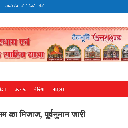
कला-रंगमंच
फोटो गैलरी
संपर्क
्यटन
इंटरव्‍यू
वीडियो
पत्रिका
म का मिजाज, पूर्वनुमान जारी