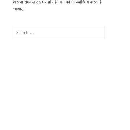
अरूणा सेमवाल
on
घर ही नहीं, मन को भी ज्योर्तिमय करता है
‘भद्याऊ’
Search
for: