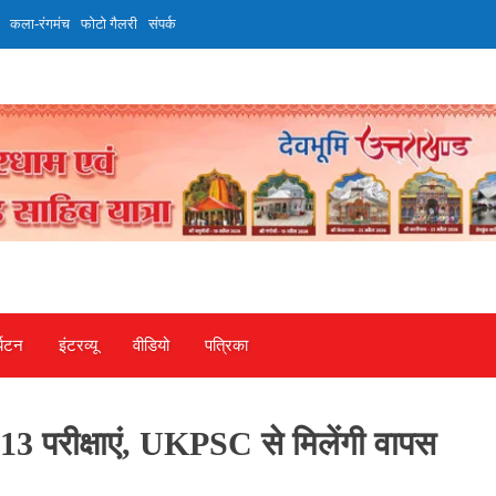
कला-रंगमंच
फोटो गैलरी
संपर्क
्यटन
इंटरव्‍यू
वीडियो
पत्रिका
3 परीक्षाएं, UKPSC से मिलेंगी वापस