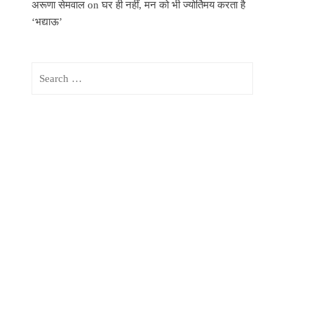
अरूणा सेमवाल
on
घर ही नहीं, मन को भी ज्योर्तिमय करता है
‘भद्याऊ’
Search
for: