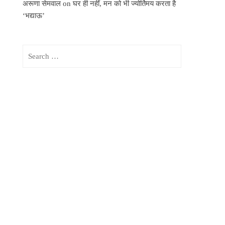
अरूणा सेमवाल
on
घर ही नहीं, मन को भी ज्योर्तिमय करता है
‘भद्याऊ’
Search
for: