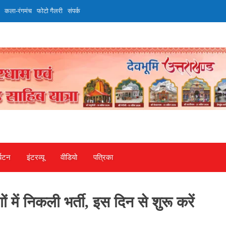
कला-रंगमंच
फोटो गैलरी
संपर्क
्यटन
इंटरव्‍यू
वीडियो
पत्रिका
में निकली भर्ती, इस दिन से शुरू करें