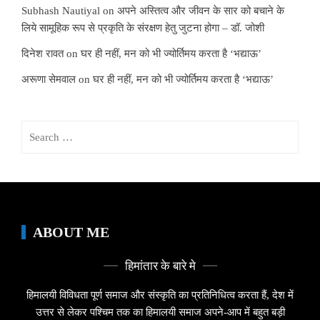
Subhash Nautiyal
on
अपने अस्तित्व और जीवन के सार को बचाने के
लिये सामूहिक रूप से प्रकृति के संरक्षण हेतु जुटना होगा – डॉ. जोशी
दिनेश रावत
on
घर ही नहीं, मन को भी ज्योर्तिमय करता है ‘भद्याऊ’
अरूणा सेमवाल
on
घर ही नहीं, मन को भी ज्योर्तिमय करता है ‘भद्याऊ’
Search
for:
ABOUT ME
हिमांतार के बारे मे
हिमालयी विविधता पूर्ण समाज और संस्कृति का प्रतिनिधित्व करता हैं, देश में
उत्तर से लेकर पश्चिम तक का हिमालयी समाज अपने-आप में बहुत बड़ी