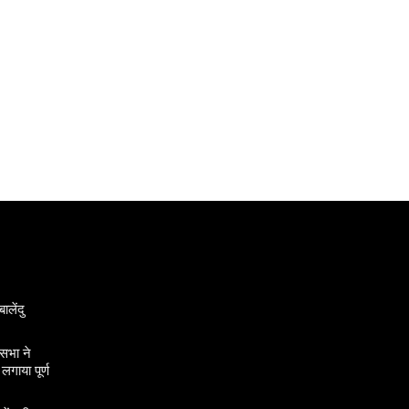
ालेंदु
सभा ने
गाया पूर्ण