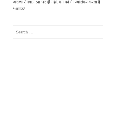
अरूणा सेमवाल
on
घर ही नहीं, मन को भी ज्योर्तिमय करता है
‘भद्याऊ’
Search
for: