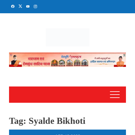
Skip
to
content
Tag:
Syalde Bikhoti