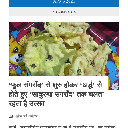
APR
6
2021
NO COMMENTS
‘फूल संगराँद’ से शुरु होकर ‘अर्द्ध’ से
होते हुए ‘साकुल्या संगराँद’ तक चलता
रहता है उत्सव
लोक पर्व-त्योहार
सदंर्भ : फूलदेईदिनेश रावतवसुंधरा के गर्भ से प्रस्फुटित एक—एक नवांकुर