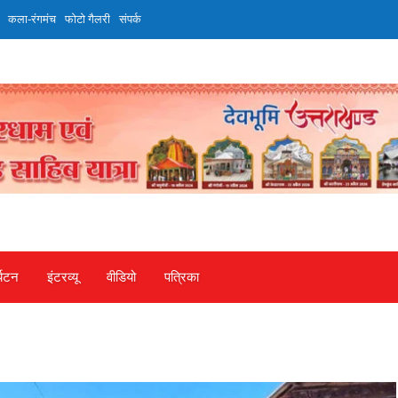
कला-रंगमंच
फोटो गैलरी
संपर्क
्यटन
इंटरव्‍यू
वीडियो
पत्रिका