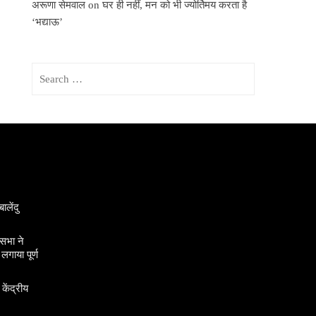
अरूणा सेमवाल
on
घर ही नहीं, मन को भी ज्योर्तिमय करता है
‘भद्याऊ’
Search
for:
ालेंदु
सभा ने
गाया पूर्ण
 केंद्रीय