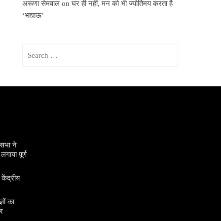
अरूणा सेमवाल
on
घर ही नहीं, मन को भी ज्योर्तिमय करता है
‘भद्याऊ’
Search
for:
सभा ने
गाया पूर्ण
 केंद्रीय
ञों का
र