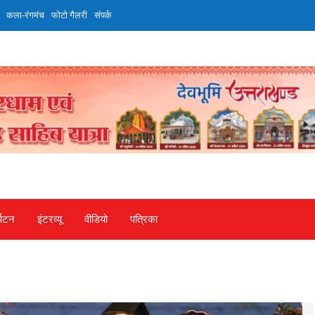
कला-रंगमंच
फोटो गैलरी
संपर्क
्यटन
इंटरव्‍यू
वीडियो
पत्रिका