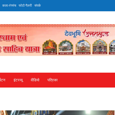
कला-रंगमंच
फोटो गैलरी
संपर्क
्यटन
इंटरव्‍यू
वीडियो
पत्रिका