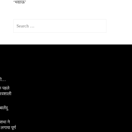
‘भद्याऊ’
Search
for:
ानी…
े पहले
ौरवशाली
ालेंदु
सभा ने
गाया पूर्ण