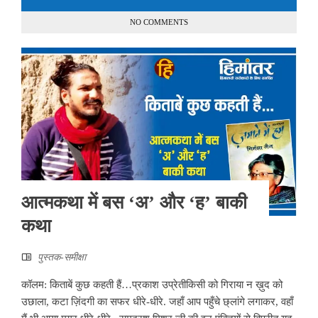
NO COMMENTS
आत्मकथा में बस ‘अ’ और ‘ह’ बाकी
कथा
पुस्तक-समीक्षा
कॉलम: किताबें कुछ कहती हैं…प्रकाश उप्रेतीकिसी को गिराया न ख़ुद को
उछाला, कटा ज़िंदगी का सफर धीरे-धीरे. जहाँ आप पहुँचे छ्लांगे लगाकर, वहाँ