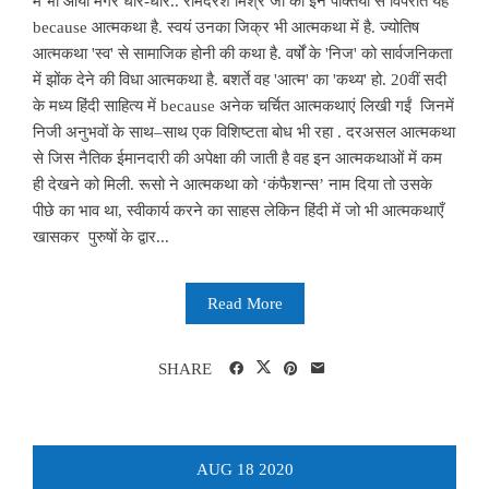
मैं भी आया मगर धीरे-धीरे.. रामदरश मिश्र जी की इन पंक्तियों से विपरीत यह
because आत्मकथा है. स्वयं उनका जिक्र भी आत्मकथा में है. ज्योतिष
आत्मकथा 'स्व' से सामाजिक होनी की कथा है. वर्षों के 'निज' को सार्वजनिकता
में झोंक देने की विधा आत्मकथा है. बशर्ते वह 'आत्म' का 'कथ्य' हो. 20वीं सदी
के मध्य हिंदी साहित्य में because अनेक चर्चित आत्मकथाएं लिखी गईं जिनमें
निजी अनुभवों के साथ–साथ एक विशिष्टता बोध भी रहा . दरअसल आत्मकथा
से जिस नैतिक ईमानदारी की अपेक्षा की जाती है वह इन आत्मकथाओं में कम
ही देखने को मिली. रूसो ने आत्मकथा को ‘कंफैशन्स’ नाम दिया तो उसके
पीछे का भाव था, स्वीकार्य करने का साहस लेकिन हिंदी में जो भी आत्मकथाएँ
खासकर पुरुषों के द्वार...
Read More
SHARE
AUG
18
2020