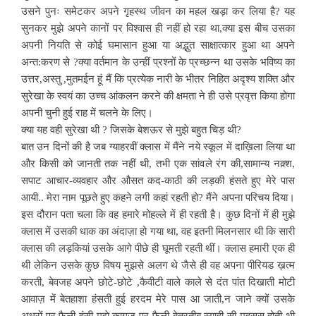
उसने पुनः समेटकर अपने गृहस्थ जीवन का महल खड़ा कर लिया है? यह
सुनकर मुझे अपने कानों पर विश्वास ही नहीं हो रहा था,क्या इस बीच उसका
अपनी नियति से कोई घमासान हुआ या अद्भुत साक्षात्कार हुआ था अपने
अन्त:करण से ?क्या वर्तमान के उन्हीं प्रश्नों के प्रच्छन्न था उसके भविष्य का
उत्तर,अस्तु ,मुतमईन हूं मैं कि प्रत्येक नारी के भीतर निहित अदृश्य शक्ति और
सुरेखा के स्वयं का उच्च आंकलन करने की क्षमता ने ही उसे प्रवृत्त किया होगा
अपनी चुनी हुई राह में चलने के लिए।
क्या यह वही सुरेखा थी ? जिसके बेशऊर से मुझे बहुत चिड़ थी?
बात उन दिनों की है जब ग्याहरवीं क्लास में मैंने नये स्कूल में दाख़िला लिया था
और किसी को जानती तक नहीं थी, तभी एक सांवले रंग की,सामान्य नक़्श,
सपाट आचार-व्यवहार और औसत कद-काठी की लड़की हंसते हुए मेरे पास
आयी.. मेरा नाम पूछते हुए कहने लगी कहां रहती हो? मैंने अपना परिचय दिया।
इस दौरान पता चला कि वह हमारे मोहल्ले में ही रहती है। कुछ दिनों में ही मुझे
क्लास में उसकी धाक का अंदाज़ा हो गया था, वह इतनी मिलनसार थी कि सारी
क्लास की लड़कियां उसके आगे पीछे ही घूमती रहती थीं। क्लास हमारी एक ही
थी लेकिन उसके कुछ विषय मुझसे अलग थे जैसे ही वह अपना पीरियड ख़त्म
करती, बेवजह अपने छोटे-छोटे ,कैवीटी वाले काले से दंत पांत दिखाती मोटी
आवाज़ में बेतहाशा हंसती हुई हरदम मेरे पास आ जाती,न जाने क्यों उसके