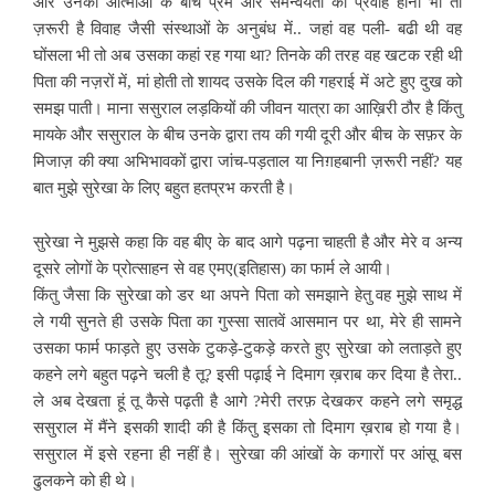
और उनकी आत्माओं के बीच प्रेम और समन्वयता का प्रवाह होना भी तो
ज़रूरी है विवाह जैसी संस्थाओं के अनुबंध में.. जहां वह पली- बढी थी वह
घोंसला भी तो अब उसका कहां रह गया था? तिनके की तरह वह खटक रही थी
पिता की नज़रों में, मां होती तो शायद उसके दिल की गहराई में अटे हुए दुख को
समझ पाती। माना ससुराल लड़कियों की जीवन यात्रा का आख़िरी ठौर है किंतु
मायके और ससुराल के बीच उनके द्वारा तय की गयी दूरी और बीच के सफ़र के
मिजाज़ की क्या अभिभावकों द्वारा जांच-पड़ताल या निग़हबानी ज़रूरी नहीं? यह
बात मुझे सुरेखा के लिए बहुत हतप्रभ करती है।
सुरेखा ने मुझसे कहा कि वह बीए के बाद आगे पढ़ना चाहती है और मेरे व अन्य
दूसरे लोगों के प्रोत्साहन से वह एमए(इतिहास) का फार्म ले आयी।
किंतु जैसा कि सुरेखा को डर था अपने पिता को समझाने हेतु वह मुझे साथ में
ले गयी सुनते ही उसके पिता का गुस्सा सातवें आसमान पर था, मेरे ही सामने
उसका फार्म फाड़ते हुए उसके टुकड़े-टुकड़े करते हुए सुरेखा को लताड़ते हुए
कहने लगे बहुत पढ़ने चली है तू? इसी पढ़ाई ने दिमाग ख़राब कर दिया है तेरा..
ले अब देखता हूं तू कैसे पढ़ती है आगे ?मेरी तरफ़ देखकर कहने लगे समृद्ध
ससुराल में मैंने इसकी शादी की है किंतु इसका तो दिमाग ख़राब हो गया है।
ससुराल में इसे रहना ही नहीं है। सुरेखा की आंखों के कगारों पर आंसू बस
ढुलकने को ही थे।