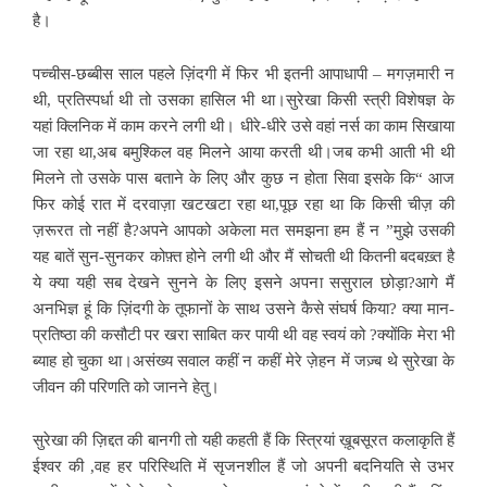
है।
पच्चीस-छब्बीस साल पहले ज़िंदगी में फिर भी इतनी आपाधापी – मगज़मारी न
थी, प्रतिस्पर्धा थी तो उसका हासिल भी था।सुरेखा किसी स्त्री विशेषज्ञ के
यहां क्लिनिक में काम करने लगी थी। धीरे-धीरे उसे वहां नर्स का काम सिखाया
जा रहा था,अब बमुश्किल वह मिलने आया करती थी।जब कभी आती भी थी
मिलने तो उसके पास बताने के लिए और कुछ न होता सिवा इसके कि“ आज
फिर कोई रात में दरवाज़ा खटखटा रहा था,पूछ रहा था कि किसी चीज़ की
ज़रूरत तो नहीं है?अपने आपको अकेला मत समझना हम हैं न ”मुझे उसकी
यह बातें सुन-सुनकर कोफ़्त होने लगी थी और मैं सोचती थी कितनी बदबख़्त है
ये क्या यही सब देखने सुनने के लिए इसने अपना ससुराल छोड़ा?आगे मैं
अनभिज्ञ हूं कि ज़िंदगी के तूफानों के साथ उसने कैसे संघर्ष किया? क्या मान-
प्रतिष्ठा की कसौटी पर खरा साबित कर पायी थी वह स्वयं को ?क्योंकि मेरा भी
ब्याह हो चुका था।असंख्य सवाल कहीं न कहीं मेरे ज़ेहन में जज़्ब थे सुरेखा के
जीवन की परिणति को जानने हेतु।
सुरेखा की ज़िद्दत की बानगी तो यही कहती हैं कि स्त्रियां ख़ूबसूरत कलाकृति हैं
ईश्वर की ,वह हर परिस्थिति में सृजनशील हैं जो अपनी बदनियति से उभर