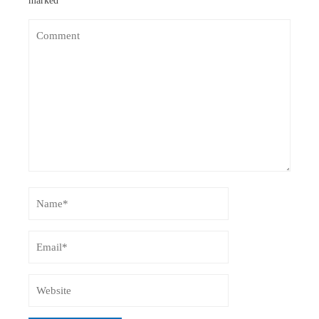
marked
*