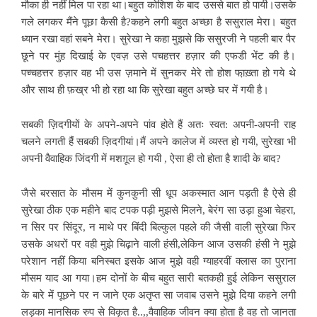
मौका ही नहीं मिल पा रहा था।बहुत कोशिश के बाद उससे बात हो पायी।उसके
गले लगकर मैंने पूछा कैसी है?कहने लगी बहुत अच्छा है ससुराल मेरा। बहुत
ध्यान रखा वहां सबने मेरा। सुरेखा ने कहा मुझसे कि ससुरजी ने पहली बार पैर
छूने पर मुंह दिखाई के एवज़ उसे पचहत्तर हज़ार की एफडी भेंट की है।
पच्चहत्तर हज़ार वह भी उस ज़माने में सुनकर मेरे तो होश फा़ख़्ता हो गये थे
और साथ ही फ़ख्र भी हो रहा था कि सुरेखा बहुत अच्छे घर में गयी है।
सबकी ज़िदगीयों के अपने-अपने पांव होते हैं अतः स्वत: अपनी-अपनी राह
चलने लगती हैंं सबकी ज़िदगीयां।मैं अपने कालेज में व्यस्त हो गयी, सुरेखा भी
अपनी वैवाहिक जिंदगी में मशग़ूल हो गयी , ऐसा ही तो होता है शादी के बाद?
जैसे बरसात के मौसम में कुनकुनी सी धूप अकस्मात आन पड़ती है ऐसे ही
सुरेखा ठीक एक महीने बाद टपक पड़ी मुझसे मिलने, बेरंग सा उड़ा हुआ चेहरा,
न सिर पर सिंदूर, न माथे पर बिंदी बिल्कुल पहले की जैसी वाली सुरेखा फिर
उसके अधरों पर वही मुझे चिढ़ाने वाली हंसी,लेकिन आज उसकी हंसी ने मुझे
परेशान नहीं किया बनिस्बत इसके आज मुझे वही ग्याहरवीं क्लास का पुराना
मौसम याद आ गया।हम दोनों के बीच बहुत सारी बतकही हुई लेकिन ससुराल
के बारे में पूछने पर न जाने एक अतृप्त सा जवाब उसने मुझे दिया कहने लगी
लड़का मानसिक रुप से विकृत है..,,वैवाहिक जीवन क्या होता है वह तो जानता