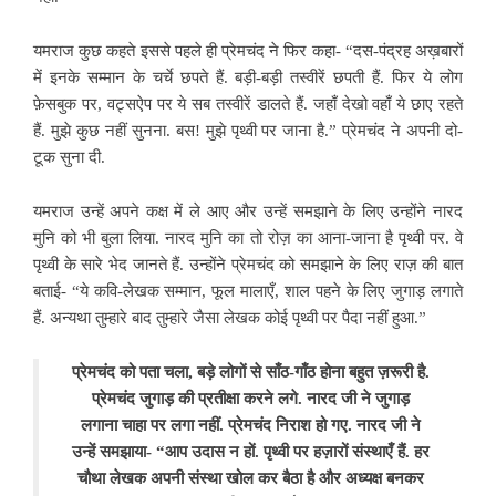
यमराज कुछ कहते इससे पहले ही प्रेमचंद ने फिर कहा- “दस-पंद्रह अख़बारों
में इनके सम्मान के चर्चे छपते हैं. बड़ी-बड़ी तस्वीरें छपती हैं. फिर ये लोग
फ़ेसबुक पर, वट्सऐप पर
ये सब तस्वीरें डालते हैं. जहाँ देखो वहाँ ये छाए रहते
हैं. मुझे कुछ नहीं सुनना. बस! मुझे पृथ्वी पर जाना है.” प्रेमचंद ने अपनी दो-
टूक सुना दी.
यमराज उन्हें अपने कक्ष में ले आए और उन्हें समझाने के लिए उन्होंने नारद
मुनि को भी बुला लिया. नारद मुनि का तो रोज़ का आना-जाना है पृथ्वी पर. वे
पृथ्वी के सारे भेद जानते हैं. उन्होंने प्रेमचंद को समझाने के लिए राज़ की बात
बताई- “ये कवि-लेखक सम्मान, फूल मालाएँ, शाल पहने के लिए जुगाड़ लगाते
हैं. अन्यथा तुम्हारे बाद तुम्हारे जैसा लेखक कोई पृथ्वी पर पैदा नहीं हुआ.”
प्रेमचंद को पता चला, बड़े लोगों से साँठ-गाँठ होना बहुत ज़रूरी है.
प्रेमचंद जुगाड़ की प्रतीक्षा करने लगे. नारद जी ने जुगाड़
लगाना चाहा पर लगा नहीं. प्रेमचंद निराश हो गए. नारद जी ने
उन्हें समझाया- “आप उदास न हों. पृथ्वी पर हज़ारों संस्थाएँ हैं. हर
चौथा लेखक अपनी संस्था खोल कर बैठा है और अध्यक्ष बनकर