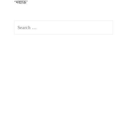
‘भद्याऊ’
Search
for: