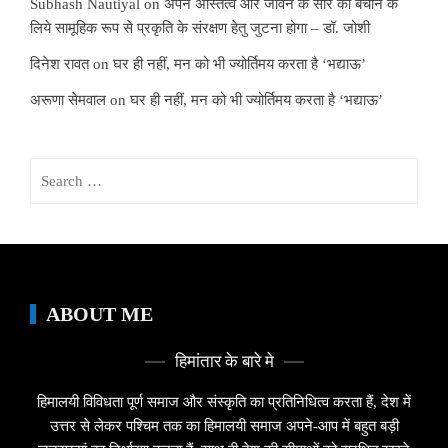
Subhash Nautiyal
on
अपने अस्तित्व और जीवन के सार को बचाने के
लिये सामूहिक रूप से प्रकृति के संरक्षण हेतु जुटना होगा – डॉ. जोशी
दिनेश रावत
on
घर ही नहीं, मन को भी ज्योर्तिमय करता है ‘भद्याऊ’
अरूणा सेमवाल
on
घर ही नहीं, मन को भी ज्योर्तिमय करता है ‘भद्याऊ’
Search
for:
ABOUT ME
हिमांतार के बारे मे
हिमालयी विविधता पूर्ण समाज और संस्कृति का प्रतिनिधित्व करता हैं, देश में
उत्तर से लेकर पश्चिम तक का हिमालयी समाज अपने-आप में बहुत बड़ी