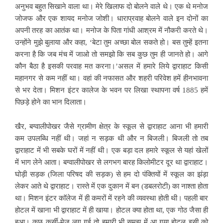
अनुभव बहुत सिखाने वाला था। मेरे खिलाफ दो बोलने वाले थे। एक थे मनोज
जोजफ और एक शायद मनोज जोशी। धाराप्रवाह बोलने वाले इन दोनों का
अपनी तरह का आतंक था। मनोज के पिता गांधी आश्रम में नौकरी करते थे।
उन्होंने मुझे बुलाया और कहा, ‘बेटा तुम अच्छा बोल सकते हो। बस तुम्हें इतना
करना है कि जब मंच में जाओ तो समझो कि सब कुछ तुम ही जानते हो। आगे
कौन बैठा है इसकी परवाह मत करना।’असल में हमारे लिये द्वाराहाट किसी
महानगर से कम नहीं था। वहां की नफासत और शहरी परिवेश हमें हीनभावना
से भर देता। मिशन इंटर कालेज के भवन पर लिखा स्थापना वर्ष 1885 हमें
पिछड़े होने का भान दिलाता।
खैर, बग्वालीपोखर जैसे ग्रामीण क्षेत्र के स्कूल से द्वाराहाट आना भी हमारी
कम उपलब्धि नहीं थी। जहां न सड़क थी और न बिजली। बिजली तो तब
द्वाराहाट में भी सबके घरों में नहीं थी। एक बड़ा दल हमारे स्कूल से यहां खेलों
में भाग लेने आता। बग्वालीपोखर से लगभग बारह किलोमीटर दूर था द्वाराहाट।
घोड़ी सड़क (जिला परिषद की सड़क) से हम दो पंक्तियों में स्कूल का झंड़ा
लेकर आते थे द्वाराहाट। रास्ते में एक दुकान में बन (डबलरोटी) का नाश्ता होता
था। मिशन इंटर काॅलेज में ही कमरों में रहने की व्यवस्था होती थी। पहली बार
होटल में खाना भी द्वाराहाट में ही खाया। होटल क्या होता था, एक गोठ जैसा ही
हुआ। कुछ कुर्सी-मेज लग गई तो हमारी भी समझ में आ गया होटल इसी को