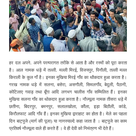
हर दल अपने. अपने परम्परागत तरीके से आता है और रस्मों को पूरा करता
है। आल नामक धड़े में तल्ली. मल्ली मिरई, विजयपुर, पिनौली, तल्ली मल्ल
किराली के कुल गाँ है। इनका मुखिया मिरई गाँव का थौकदार हुआ करता है।
गरख नामक धड़े में सलना, बसेरा, असगौली, सिमलगाँव, बेदूली, पैठानी,
कोटिलाए गवाड़ तथा बूँगा आदि लगभग चालीस गाँव सम्मिलित हैं। इनका
मुखिया सलना गाँव का थोकदार हुआ करता है। नौज्यूला नामक तीसरा धड़े में
छतीना, बिदरपुर, बमनपुर, सलालखोला, कौंला, इड़ा बिठौली, कांडे,
किरौलफाट आदि गाँव हैं। इनका मुखिया द्वाराहाट का होता है। मेले का पहला
दिन बाट्पुजे (मार्ग की पूजा) या नानस्याल्दे कहा जाता है । बाट्पुजे का काम
प्रतिवर्ष नौज्यूला वाले ही करते हैं । वे ही देवी को निमंत्रण भी देते हैं।