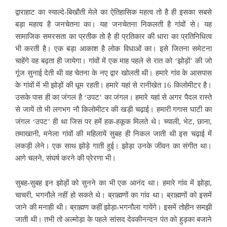
द्वाराहाट का स्याल्दे-बिखौती मेले का ऐतिहासिक महत्व तो है ही इसका सबसे
बड़ा महत्व है जनचेतना का। यह जनचेतना निकलती है गांवों से। यह
सामाजिक समरसता का प्रतीक तो है ही प्रतिकार की धारा का प्रतिनिधित्व
भी करती है। एक बड़ा आकाश है लोक विधाओं का। इसे जितना समेटना
चाहेंगे वह बढ़ता ही जायेगा। गांवों में एक माह पहले से रात को ‘झोड़ों’ की जो
गूंज सुनाई देती थी वह चेतना के नए द्वार खोलती थी। हमारे गांव के आसपास
के गांवों में भी झोड़ों की धूम रहती। हमारे यहां से रानीखेत 16 किलोमीटर है।
उसके पास ही का जंगल है ‘उपट’ का जंगल। हमारे यहां से अगर पैदल रास्ते
से जायें तो भी लगभग नौ किलोमीटर की खड़ी चढ़ाई। हमारी गगास घाटी का
जंगल ‘उपट’ ही था जिस पर हमें हक-हकूक मिलते थे। च्याली, भेट, छाना,
तमाखानी, मनेला गांवों की महिलायें सुबह ही निकल जाती थी इस चढ़ाई में
लकड़ी लेने। एक साथ झोड़े गाती हुई। झोड़ा उनके जीवन का संगीत था।
आगे चलने, संघर्ष करने की प्रेरणा भी।
सुबह-सुबह इन झोड़ों को सुनने का भी एक आनंद था। हमारे गांव में झोड़ा,
चाचरी, भगनौले नहीं हो सकते थे। ब्राह्मणों का गांव था। ब्राह्मणों को इसमें
जाने की मनाही थी। ब्राह्मण कहीं झोड़ा-भगनौला गायेंगे। इसमें तोहीन समझी
जाती थी। तभी तो अल्मोड़ा के पहले सांसद देवकीनन्दन पंत को हुड़का बजाने