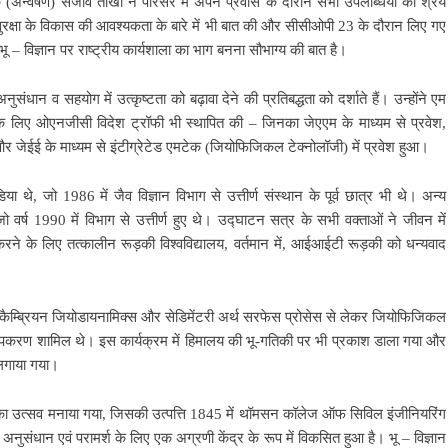
अन्वेषण) संजीव तोखी ने परिसर में अपने प्रवास के दौरान सभी उपलब्धियों का श्रेय
 सुरक्षा के विकास की आवश्यकता के बारे में भी बात की और सीसीओपी 23 के दौरान लिए गए
भू – विज्ञान पर राष्ट्रीय कार्यशाला का भाग बनना सौभाग्य की बात है।
ंधान व सहयोग में उत्कृष्टता को बढ़ावा देने की प्रतिबद्धता को दर्शाते हैं। उन्होंने एम
के लिए ओएनजीसी विदेश ट्रॉफी भी स्थापित की – जिनका जेएएम के माध्यम से प्रवेश,
श और जेईई के माध्यम से इंटीग्रेटेड एमटेक (जियोफिजिकल टेक्नोलॉजी) में प्रवेश हुआ।
या थे, जो 1986 में जैव विज्ञान विभाग से उत्तीर्ण संस्थान के पूर्व छात्र भी थे। अन्य
्ष 1990 में विभाग से उत्तीर्ण हुए थे। उद्घाटन सत्र के सभी वक्ताओं ने जीवन में
रने के लिए तत्कालीन रूड़की विश्वविद्यालय, वर्तमान में, आईआईटी रूड़की को धन्यवाद
प्रीकैम्ब्रियन जियोडायनामिक्स और सेडिमेंटरी अर्थ सरफेस प्रोसेस से लेकर जियोफिजिकल
पकरण शामिल थे। इस कार्यक्रम में हिमालय की भू-गतिकी पर भी प्रकाश डाला गया और
लगाया गया।
हास का उत्सव मनाया गया, जिसकी उत्पत्ति 1845 में थॉमसन कॉलेज ऑफ सिविल इंजीनियरिंग
्षण, अनुसंधान एवं परामर्श के लिए एक अग्रणी केंद्र के रूप में विकसित हुआ है। भू – विज्ञान