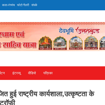
कला-रंगमंच
फोटो गैलरी
संपर्क
्यटन
इंटरव्‍यू
वीडियो
पत्रिका
 हुई राष्ट्रीय कार्यशाला,उत्कृष्टता के
ट्रॉफी