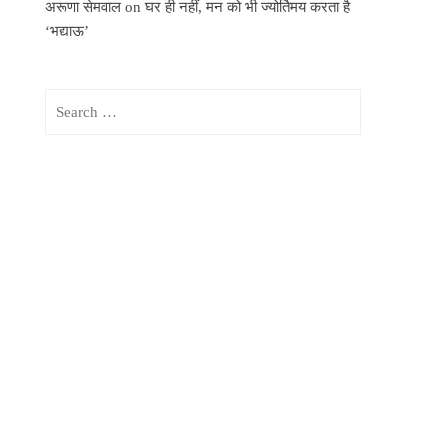
अरूणा सेमवाल
on
घर ही नहीं, मन को भी ज्योर्तिमय करता है
‘भद्याऊ’
Search
for: