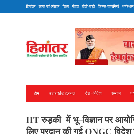
Skip
हिमांतर
लोक पर्व-त्योहार
शिक्षा
सेहत
खेती-बाड़ी
किस्से-कहानियां
धर्मस्थल
to
content
होम
उत्तराखंड हलचल
देश—विदेश
समाज
पर
IIT रुड़की में भू–विज्ञान पर आयोजित
लिए प्रदान की गई ONGC विदेश 