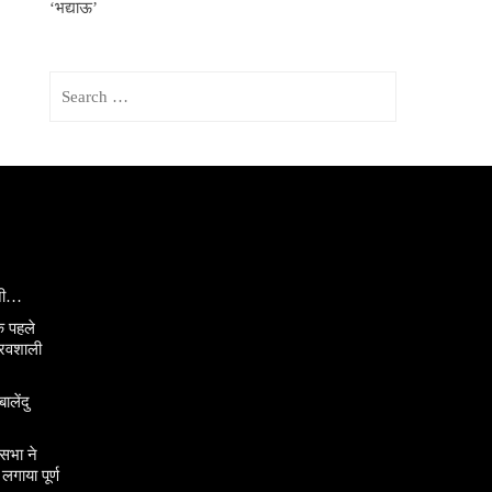
‘भद्याऊ’
Search
for:
ानी…
े पहले
ौरवशाली
ालेंदु
सभा ने
गाया पूर्ण