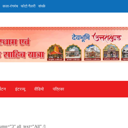
कला-रंगमंच
फोटो गैलरी
संपर्क
्यटन
इंटरव्‍यू
वीडियो
पत्रिका
umn=”3″ all_text=”All” /]