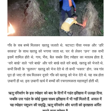
गाँव के सब बच्चे मिलकर खतडू जलाते थे. चटपटा पीसा नमक और ‘हरि
काकड’ के साथ खतडू को भगाया जाता था. घर से लेकर ‘छन’ तक सभी
इसमें शामिल होते थे. गाय, भैंस,
बैल सबके लिए त्योहार का मतलब होता है.
‘वारे बाखे’ वाले ‘पारे बाखे’ और पारे बाखे वाले वारे बाखे, खतडू को भेजते थे.
कभी किसी के ‘चुलपन’ खतडू को भेज देते थे तो कभी ‘भकार’ होन. जब गांव
पूरा हो जाए तो सब मिलकर दूसरे गाँव को खतडू को भेज देते थे. यह सब होता
ज़बानी ही था. इस ज़बानी खर्च में बच्चों की रचनात्मकता महत्वपूर्ण होती थी.
ऋतु परिवर्तन के इस
त्योहार को बाद के दिनों में गढंत इतिहास में उलझा दिया.
जबकि उस गढंत के कोई पुख़्ता साक्ष्य इतिहास में भी नहीं मिलते हैं. असल में
यह त्योहार पशुधन की समृद्धि ,ऋतु परिवर्तन और धरती को कृतज्ञता अर्पित
करने वाला त्योहार है.