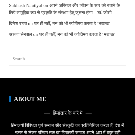
Subhash Nautiyal
on
अपने अस्तित्व और जीवन के सार को बचाने के
लिये सामूहिक रूप से प्रकृति के संरक्षण हेतु जुटना होगा – डॉ. जोशी
दिनेश रावत
on
घर ही नहीं, मन को भी ज्योर्तिमय करता है ‘भद्याऊ’
अरूणा सेमवाल
on
घर ही नहीं, मन को भी ज्योर्तिमय करता है ‘भद्याऊ’
Search
for:
ABOUT ME
हिमांतार के बारे मे
हिमालयी विविधता पूर्ण समाज और संस्कृति का प्रतिनिधित्व करता हैं, देश में
उत्तर से लेकर पश्चिम तक का हिमालयी समाज अपने-आप में बहुत बड़ी