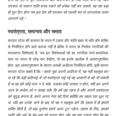
होगा कि देश में पूरा सामंजस्य और अमन-चैन हो तथा शांति बनी रहे. आप
सरकार से जबरन शांति बनाए रखने की अपेक्षा नहीं कर सकते. यह एक बड़ा
ही बुरा दिन होगा जब इस देश की सरकार को स्थायी रूप से दमनात्मक उपाय
अपनाने पड़े ”.
स्वतंत्रता, समानता और समता
सरदार पटेल की कल्पना के भारत में एकता और शांति बाहर से थोपे और शक्ति
से नियंत्रित होने वाले कारक नहीं है बल्कि वे भारत के निर्माता नागरिकों की
स्वभावगत विशेषताएं हैं. जब इन विशेषताओं को हर नागरिक मनो-सामाजिक
स्तर पर भारत से जोड़ कर देखेगा, तो वह इनके आलोक में आत्मानुशासित
होगा. इस आत्मानुशासन के कारण उसकी अधीरता नियंत्रित होगी. इसी कारण
सरदार पटेल कहते हैं कि-
‘‘हमारे युवा अपनी अधीरता में, यह नहीं महसूस कर
पा रहे कि बड़ी कठिनाई से जो स्वतंत्रता पाई गई वह आसानी से खो भी सकती
है या वह हमें कोई लाभ न दे सके. उसका कोई फायदा न होगा, यदि हम अपने
आज के कर्तव्य को न समझ सकें कि हमें एक रहना है और अपनी स्वतंत्रता
को सुदृढ़ बनाना है. हमने अपना नेता खो दिया क्योंकि हम पहला पाठ भूल गए
थे. यदि हम उनके जाने के बाद भी यह न महसूस करें कि एकता में ही हमारी
शक्ति छिपी है, तो बड़ा दुर्भाग्य हमारे ऊपर टूट पड़ेगा. एकता के लिए, हमको
जाति और धर्म के भेद-भाव को भूलना होगा और यह याद रखना होगा कि हम