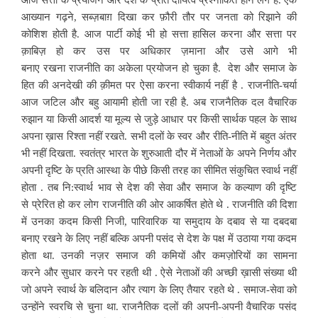
आज सत्ता के प्रयोजन और देश के प्रति दायित्व प्रश्नांकित होने लगे हैं. एक
आख्यान गढ़ने, सब्ज़बाग़ दिखा कर फ़ौरी तौर पर जनता को रिझाने की
कोशिश होती है. आज पार्टी कोई भी हो सत्ता हासिल करना और सत्ता पर
क़ाबिज़ हो कर उस पर अधिकार ज़माना और उसे आगे भी
बनाए रखना राजनीति का अकेला प्रयोजन हो चुका है. देश और समाज के
हित की अनदेखी की क़ीमत पर ऐसा करना स्वीकार्य नहीं है . राजनीति-चर्या
आज जटिल और बहु आयामी होती जा रही है. अब राजनैतिक दल वैचारिक
रुझान या किसी आदर्श या मूल्य से जुड़े आधार पर किसी सार्थक पहल के साथ
अपना ख़ास रिश्ता नहीं रखते. सभी दलों के स्वर और रीति-नीति में बहुत अंतर
भी नहीं दिखता. स्वतंत्र भारत के शुरुआती दौर में नेताओं के अपने निर्णय और
अपनी दृष्टि के प्रति आस्था के पीछे किसी तरह का सीमित संकुचित स्वार्थ नहीं
होता . तब नि:स्वार्थ भाव से देश की सेवा और समाज के कल्याण की दृष्टि
से प्रेरित हो कर लोग राजनीति की ओर आकर्षित होते थे . राजनीति की दिशा
में उनका कदम किसी निजी, पारिवारिक या समुदाय के दबाव से या दबदबा
बनाए रखने के लिए नहीं बल्कि अपनी पसंद से देश के पक्ष में उठाया गया कदम
होता था. उनकी नज़र समाज की कमियों और कमज़ोरियों का सामना
करने और सुधार करने पर रहती थी . ऐसे नेताओं की अच्छी ख़ासी संख्या थी
जो अपने स्वार्थ के बलिदान और त्याग के लिए तैयार रहते थे . समाज-सेवा को
उन्होंने स्वरचि से चुना था. राजनैतिक दलों की अपनी-अपनी वैचारिक पसंद