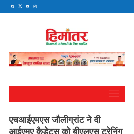
Skip
to
content
एचआईएमएस जौलीग्रांट ने दी
आईएमए कैडेट्स को बीएलएस ट्रेनिंग