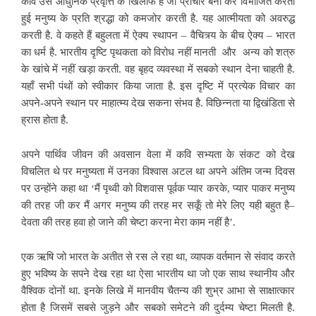
कवि उस आधुनिक प्रवृत्ति के खिलाफ हैं जो प्राचीर बना कर विभाजित करती
हुई मनुष्य के प्रति श्रद्धा को कमजोर करती है. यह आत्मीयता को अवरुद्ध
करती है. वे कहते हैं बहुलता में ऐक्य स्थापन – वैचित्र्य के बीच ऐक्य – भारत
का धर्म है. भारतीय दृष्टि पृथकता को विरोध नहीं मानती और अन्य को शत्रु
के खांचे में नहीं
खड़ा करती. वह बृहद व्यवस्था में सबको स्थान देना चाहती है.
यहाँ सभी पंथों को स्वीकार किया जाता है. इस दृष्टि में प्रत्येक विचार का
अपने-अपने स्थान पर माहात्म्य देख सकना संभव है. विछिन्नता या द्विखंडिता से
ह्रास होता है.
अपने पार्थिव जीवन की अवसान वेला में कवि सभ्यता के संकट को देख
विचलित थे पर मनुष्यता में उनका विश्वास अटल था अपने अंतिम जन्म दिवस
पर उन्होंने कहा था
‘मैं पृथ्वी को विशवास पूर्वक प्यार करके, प्यार पाकर मनुष्य
की तरह जी कर मैं अगर मनुष्य की तरह मर सकूँ तो मेरे लिए यही बहुत है–
देवता की तरह हवा हो जाने की चेष्टा करना मेरा काम नहीं है’.
एक ऋषि जो भारत के अतीत से रस ले रहा था, व्यापक वर्तमान से संवाद करते
हुए भविष्य के सपने देख रहा था ऐसा भारतीय था जो एक साथ स्थानीय और
वैश्विक दोनों
था. इनके लिखे में मानवीय चैतन्य की शुभ्र आभा से साक्षात्कार
होता है जिसमें सबसे जुड़ने और सबको समेटने की दुर्दम्य चेष्टा मिलती है.