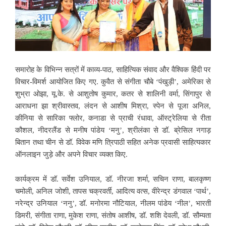
समारोह के विभिन्न सत्रों में काव्य-पाठ, साहित्यिक संवाद और वैश्विक हिंदी पर
विचार-विमर्श आयोजित किए गए. कुवैत से संगीता चौबे ‘पंखुड़ी’, अमेरिका से
शुभ्रा ओझा, यू.के. से आशुतोष कुमार, कतर से शालिनी वर्मा, सिंगापुर से
आराधना झा श्रीवास्तव, लंदन से आशीष मिश्रा, स्पेन से पूजा अनिल,
कीनिया से सारिका फ्लोर, कनाडा से प्राची रंधावा, ऑस्ट्रेलिया से रीता
कौशल, नीदरलैंड से मनीष पांडेय ‘मनु’, श्रीलंका से डॉ. ब्रेसिल नगाड़
बितान तथा चीन से डॉ. विवेक मणि त्रिपाठी सहित अनेक प्रवासी साहित्यकार
ऑनलाइन जुड़े और अपने विचार व्यक्त किए.
कार्यक्रम में डॉ. सर्वेश उनियाल, डॉ. नीरजा शर्मा, सचिन राणा, बालकृष्ण
चमोली, अनिल जोशी, तापस चक्रवर्ती, आदित्य वत्स, वीरेन्द्र डंगवाल ‘पार्थ’,
नरेन्द्र उनियाल ‘ननु’, डॉ. मनोरमा नौटियाल, नीलम पांडेय ‘नील’, भारती
डिमरी, संगीता राणा, मुकेश राणा, संतोष आशीष, डॉ. शशि देवली, डॉ. सौम्यता