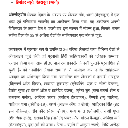
हिमांतर
ब्यूरो,
देहरादून (
थानो)
अंतर्राष्ट्रीय
लेखक दिवस के अवसर पर लेखक गाँव, थानो (देहरादून) में एक
भव्य एवं गरिमामय समारोह का आयोजन किया गया. यह आयोजन अपनी
विशिष्टता के कारण देश में पहली बार इस स्वरूप में संपन्न हुआ, जिसमें भारत
सहित विश्व के 65 से अधिक देशों के साहित्यकार एक मंच से जुड़े.
कार्यक्रम में प्रत्यक्ष रूप से उपस्थित 26 वरिष्ठ लेखकों तथा विभिन्न देशों से
ऑनलाइन जुड़े हिंदी एवं प्रवासी हिंदी साहित्यकारों को ‘लेखक सम्मान’
प्रदान किया गया. साथ ही 30 बाल रचनाकारों- जिनकी पुस्तकें प्रकाशित हो
चुकी हैं- को ‘नवोदित लेखक सम्मान’ से अलंकृत कर उनके साहित्यिक
अवदान का अभिनंदन किया गया. सम्मानित बाल लेखकों में प्रणवी भारद्वाज
(व्हिस्पर्स ऑफ़ हिल्स), लावण्या कुशवाहा (ट्रेवलिंग थ्रू ए सोलो वेंडरर),
देवांश गुप्ता (द हॉरर्स ऑफ़ द हाउंटेड हाउस), श्रेया चुग (क्लॉ मार्क्स ऑन द
बाथरूम फ्लोर), आदित्य सागर (क्वांटम होराइजन), वैष्णवी (न्यू नॉलेज),
याशिका शर्मा (कोविड-19), अर्घ्य (लाइफ ऑफ़ ए डीनो), आद्रिका सिंह (इट
इज़ पॉसिबल), दीप कौर (वेरम डोनम), भव्य भगत (एकेडमी), साक्षी गुप्ता
(शैक्षणिक कृति), वृतिका सिंह (नानी/द पावर ऑफ़ मोरल वैल्यूज़), कविशा वर्मा
(मेटानोइया), वृंदा (माँ की छाया / पिता – स्मृति में अनुपम स्पर्श), निधि अरोड़ा