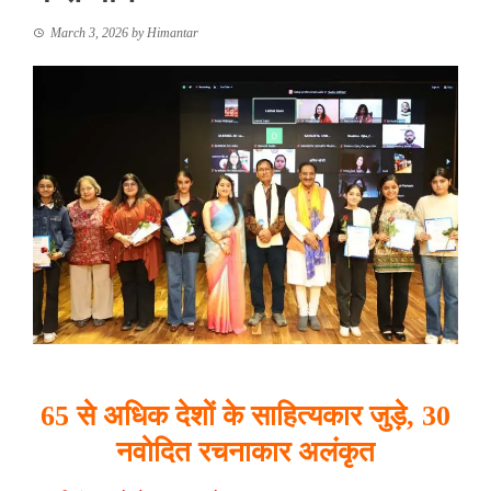
March 3, 2026
by
Himantar
65
से
अधिक
देशों
के
साहित्यकार
जुड़े, 30
नवोदित
रचनाकार
अलंकृत