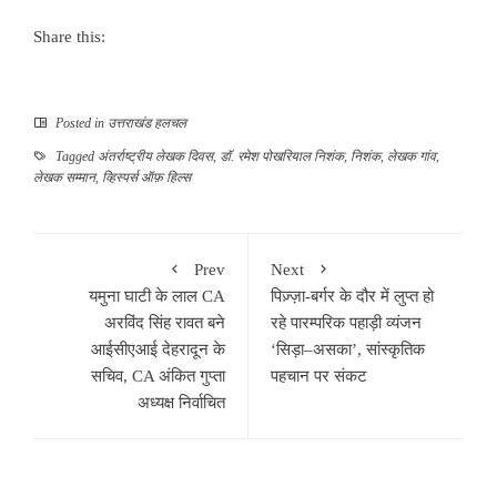
Share this:
Posted in
उत्तराखंड हलचल
Tagged
अंतर्राष्ट्रीय लेखक दिवस
,
डॉ. रमेश पोखरियाल निशंक
,
निशंक
,
लेखक गांव
,
लेखक सम्मान
,
व्हिस्पर्स ऑफ़ हिल्स
Prev
Next
यमुना घाटी के लाल CA
पिज़्ज़ा-बर्गर के दौर में लुप्त हो
अरविंद सिंह रावत बने
रहे पारम्परिक पहाड़ी व्यंजन
आईसीएआई देहरादून के
‘सिड़ा–असका’, सांस्कृतिक
सचिव, CA अंकित गुप्ता
पहचान पर संकट
अध्यक्ष निर्वाचित