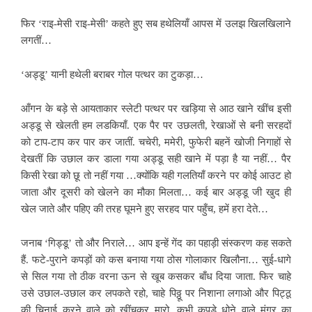
फिर ‘राइ-मेसी राइ-मेसी’ कहते हुए सब हथेलियाँ आपस में उलझ खिलखिलाने
लगतीं…
‘अड्डू’ यानी हथेली बराबर गोल पत्थर का टुकड़ा…
आँगन के बड़े से आयताकार स्लेटी पत्थर पर खड़िया से आठ खाने खींच इसी
अड्डू से खेलती हम लडकियाँ. एक पैर पर उछलती, रेखाओं से बनी सरहदों
को टाप-टाप कर पार कर जातीं. चचेरी, ममेरी, फुफेरी बहनें खोजी निगाहों से
देखतीं कि उछाल कर डाला गया अड्डू सही खाने में पड़ा है या नहीं… पैर
किसी रेखा को छू तो नहीं गया …क्योंकि यही गलतियाँ करने पर कोई आउट हो
जाता और दूसरी को खेलने का मौका मिलता… कई बार अड्डू जी खुद ही
खेल जाते और पहिए की तरह घूमने हुए सरहद पार पहुँच, हमें हरा देते…
जनाब ‘गिड्डू’ तो और निराले… आप इन्हें गेंद का पहाड़ी संस्करण कह सकते
हैं. फटे-पुराने कपड़ों को कस बनाया गया ठोस गोलाकार खिलौना… सुई-धागे
से सिल गया तो ठीक वरना ऊन से खूब कसकर बाँध दिया जाता. फिर चाहे
उसे उछाल-उछाल कर लपकते रहो, चाहे पिठ्ठू पर निशाना लगाओ और पिट्ठू
की चिनाई करने वाले को खींचकर मारो. कभी कपड़े धोने वाले मुंगर का