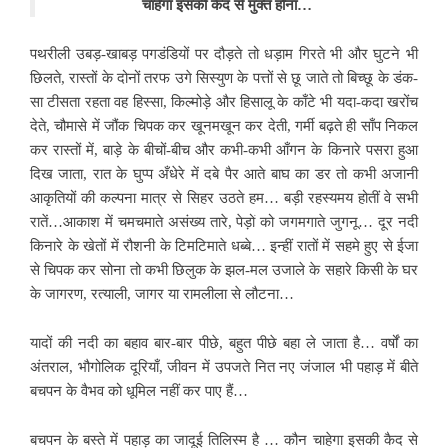
चाहेगा इसकी कैद से मुक्त होना…
पथरीली उबड़-खाबड़ पगडंडियों पर दौड़ते तो धड़ाम गिरते भी और घुटने भी
छिलते, रास्तों के दोनों तरफ उगे सिस्युण के पत्तों से छू जाते तो बिच्छू के डंक-
सा टीसता रहता वह हिस्सा, किल्मोड़े और हिसालू के काँटे भी यदा-कदा खरोंच
देते, चौमासे में जौंक चिपक कर खूनमखून कर देती, गर्मी बढ़ते ही साँप निकल
कर रास्तों में, बाड़े के बीचों-बीच और कभी-कभी आँगन के किनारे पसरा हुआ
दिख जाता, रात के घुप्प अँधेरे में दबे पैर आते बाघ का डर तो कभी अजानी
आकृतियों की कल्पना मात्र से सिहर उठते हम… बड़ी रहस्यमय होतीं वे सभी
रातें…आकाश में चमचमाते असंख्य तारे, पेड़ों को जगमगाते जुगनू… दूर नदी
किनारे के खेतों में रौशनी के टिमटिमाते धब्बे… इन्हीं रातों में सहमे हुए से ईजा
से चिपक कर सोना तो कभी छिलुक के झल-मल उजाले के सहारे किसी के घर
के जागरण, रत्याली, जागर या रामलीला से लौटना…
यादों की नदी का बहाव बार-बार पीछे, बहुत पीछे बहा ले जाता है… वर्षों का
अंतराल, भौगोलिक दूरियाँ, जीवन में उपजते नित नए जंजाल भी पहाड़ में बीते
बचपन के वैभव को धूमिल नहीं कर पाए हैं…
बचपन के बस्ते में पहाड़ का जादूई तिलिस्म है … कौन चाहेगा इसकी कैद से