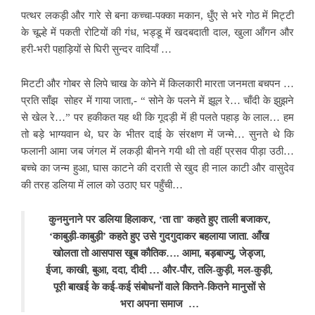
पत्थर लकड़ी और गारे से बना कच्चा-पक्का मकान, धुँए से भरे गोठ में मिट्टी
के चूल्हे में पकती रोटियों की गंध, भड्डू में खदबदाती दाल, खुला आँगन और
हरी-भरी पहाड़ियों से घिरी सुन्दर वादियाँ …
मिटटी और गोबर से लिपे चाख के कोने में किलकारी मारता जनमता बचपन …
प्रति साँझ सोहर में गाया जाता,- “ सोने के पलने में झूल रे… चाँदी के झुझने
से खेल रे…” पर हकीकत यह थी कि गूदड़ी में ही पलते पहाड़ के लाल… हम
तो बड़े भाग्यवान थे, घर के भीतर दाई के संरक्षण में जन्मे… सुनते थे कि
फलानी आमा जब जंगल में लकड़ी बीनने गयी थी तो वहीं प्रसव पीड़ा उठी…
बच्चे का जन्म हुआ, घास काटने की दराती से खुद ही नाल काटी और वासुदेव
की तरह डलिया में लाल को उठाए घर पहुँची…
कुनमुनाने पर डलिया हिलाकर, ‘ता ता’ कहते हुए ताली बजाकर,
‘काबुड़ी-काबुड़ी’ कहते हुए उसे गुदगुदाकर बहलाया जाता. आँख
खोलता तो आसपास खूब कौतिक…. आमा, बड़बाज्यु, जेड्जा,
ईजा, काखी, बुआ, ददा, दीदी … और-पौर, तलि-कुड़ी, मल-कुड़ी,
पूरी बाखई के कई-कई संबोधनों वाले कितने-कितने मानुसों से
भरा अपना समाज …