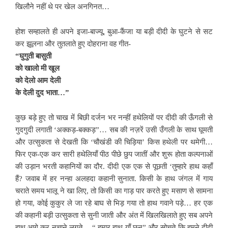
खिलौने नहीं थे पर खेल अनगिनत…
होश सम्हालते ही अपने इजा-बाज्यू, बुआ-कैंजा या बड़ी दीदी के घुटने से सट
कर झूलना और तुतलाते हुए दोहराना वह गीत-
“घुगुती बासुती
को खालो मी खूल
को देलो आम देली
के देली दुद भाता…”
कुछ बड़े हुए तो चाख में बिछी दर्जन भर नन्हीं हथेलियों पर दीदी की ऊँगली से
गुदगुदी लगाती ‘अक्कड़-बक्कड़”… सब की नज़रें उसी उँगली के साथ घूमती
और उत्सुकता से देखती कि ‘चौखंडी की चिड़िया’ किस हथेली पर थमेगी…
फिर एक-एक कर सारी हथेलियाँ पीठ पीछे छुप जातीं और शुरू होता कल्पनाओं
की उड़ान भरती कहानियों का दौर. दीदी एक एक से पूछती ‘तुम्हारे हाथ कहाँ
हैं? जवाब में हर नन्हा अलहदा कहानी सुनाता. किसी के हाथ जंगल में गाय
चराते समय भालू ने खा लिए, तो किसी का गाड़ पार करते हुए मसाण से सामना
हो गया, कोई कुकुर ले जा रहे बाघ से भिड़ गया तो हाथ गवाने पड़े… हर एक
की कहानी बड़ी उत्सुकता से सुनी जाती और अंत में खिलखिलाते हुए सब अपने
हाथ आगे कर नचाने लगते… “ हमार हाथ याँ छन” और सोचते कि हमने दीदी