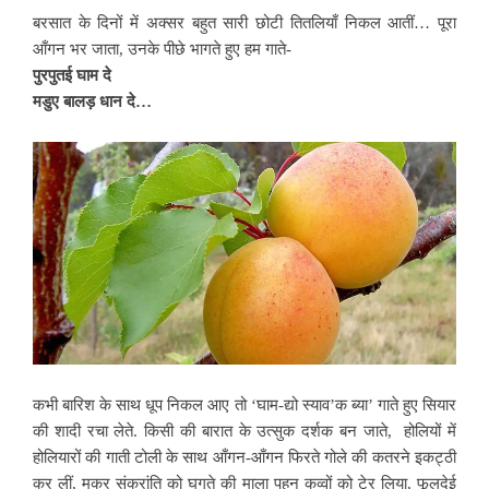
बरसात के दिनों में अक्सर बहुत सारी छोटी तितलियाँ निकल आतीं… पूरा
आँगन भर जाता, उनके पीछे भागते हुए हम गाते-
पुरपुतई घाम दे
मडुए बालड़ धान दे…
कभी बारिश के साथ धूप निकल आए तो ‘घाम-द्यो स्याव’क ब्या’ गाते हुए सियार
की शादी रचा लेते. किसी की बारात के उत्सुक दर्शक बन जाते, होलियों में
होलियारों की गाती टोली के साथ आँगन-आँगन फिरते गोले की कतरने इकट्ठी
कर लीं, मकर संक्रांति को घुगुते की माला पहन कव्वों को टेर लिया, फूलदेई