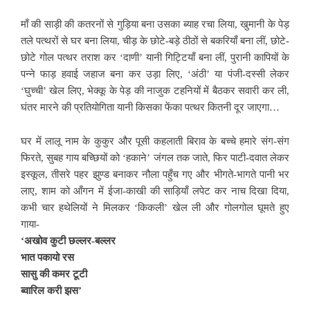
माँ की साड़ी की कतरनों से गुड़िया बना उसका ब्याह रचा लिया, खुमानी के पेड़
तले पत्थरों से घर बना लिया, चीड़ के छोटे-बड़े ठीठों से बकरियाँ बना लीं, छोटे-
छोटे गोल पत्थर तराश कर ‘दाणी’ यानी गिट्टियाँ बना लीं, पुरानी कापियों के
पन्ने फाड़ हवाई जहाज बना कर उड़ा लिए, ‘अंठी’ या पंजी-दस्सी लेकर
‘घुच्ची’ खेल लिए, भेक्कू के पेड़ की नाजुक टहनियों में बैठकर सवारी कर ली,
घंतर मारने की प्रतियोगिता यानी किसका फेंका पत्थर कितनी दूर जाएगा…
घर में लालू नाम के कुकुर और पूसी कहलाती बिराव के बच्चे हमारे संग-संग
फिरते, सुबह गाय बच्छियों को ‘हकाने’ जंगल तक जाते, फिर पाटी-दवात लेकर
इस्कूल, तीसरे पहर झुण्ड बनाकर नौला पहुँच गए और भीगते-भागते पानी भर
लाए, शाम को आँगन में ईजा-काखी की साड़ियाँ लपेट कर नाच दिखा दिया,
कभी चार हथेलियों ने मिलकर ‘किकली’ खेल ली और गोलगोल घूमते हुए
गाया-
‘अखोव कुटी छल्लर-बल्लर
भात पकायो रस
सासु की कमर टूटी
ब्वारिल करी झस’