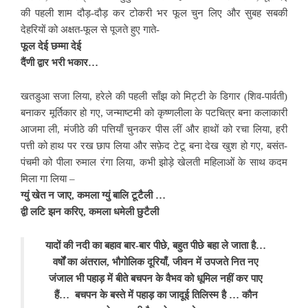
की पहली शाम दौड़-दौड़ कर टोकरी भर फूल चुन लिए और सुबह सबकी
देहरियों को अक्षत-फूल से पूजते हुए गाते-
फूल देई छम्मा देई
दैंणी द्वार भरी भकार…
खतडुआ सजा लिया, हरेले की पहली साँझ को मिट्टी के डिगार (शिव-पार्वती)
बनाकर मूर्तिकार हो गए, जन्माष्टमी को कृष्णलीला के पटचित्र बना कलाकारी
आजमा ली, मंजीठे की पत्तियाँ चुनकर पीस लीं और हाथों को रचा लिया, हरी
पत्ती को हाथ पर रख छाप लिया और सफ़ेद टेटू बना देख खुश हो गए, बसंत-
पंचमी को पीला रुमाल रंगा लिया, कभी झोड़े खेलती महिलाओं के साथ कदम
मिला गा लिया –
ग्युं खेत न जाए, कमला ग्युं बालि टूटैली …
द्वी लटि झन करिए, कमला धमेली छुटैली
यादों की नदी का बहाव बार-बार पीछे, बहुत पीछे बहा ले जाता है…
वर्षों का अंतराल, भौगोलिक दूरियाँ, जीवन में उपजते नित नए
जंजाल भी पहाड़ में बीते बचपन के वैभव को धूमिल नहीं कर पाए
हैं… बचपन के बस्ते में पहाड़ का जादूई तिलिस्म है … कौन