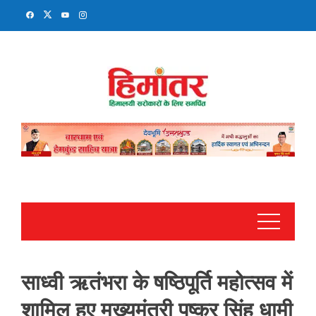
Skip
to
content
साध्वी ऋतंभरा के षष्ठिपूर्ति महोत्सव में
शामिल हुए मुख्यमंत्री पुष्कर सिंह धामी