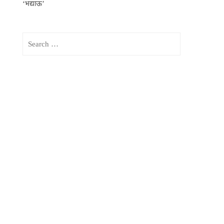
‘भद्याऊ’
Search
for: