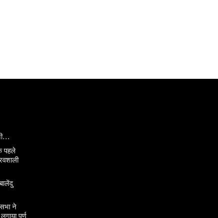
ानी…
े पहले
ौरवशाली
ालेंदु
सभा ने
गाया पूर्ण