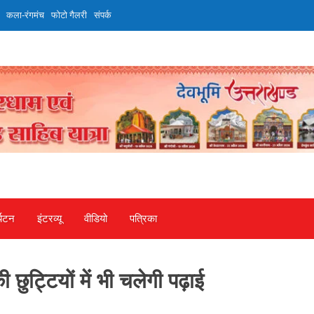
कला-रंगमंच
फोटो गैलरी
संपर्क
्यटन
इंटरव्‍यू
वीडियो
पत्रिका
ी छुट्टियों में भी चलेगी पढ़ाई