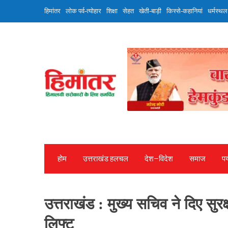
Skip
हिमांतर
लोक पर्व-त्योहार
शिक्षा
सेहत
खेती-बाड़ी
किस्से-कहानियां
धर्मस्थल
to
content
होम
उत्तराखंड हलचल
देश—विदेश
समाज
पर
उत्तराखंड : मुख्य सचिव ने दिए सुर
लिफ्ट