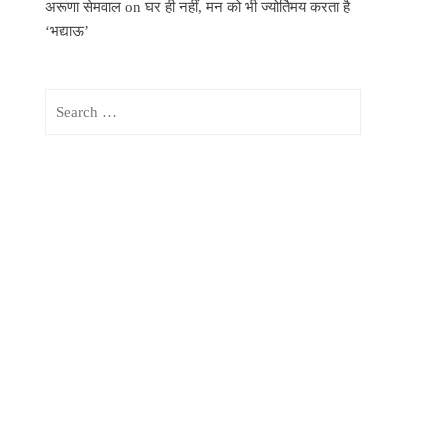
अरूणा सेमवाल
on
घर ही नहीं, मन को भी ज्योर्तिमय करता है
‘भद्याऊ’
Search
for: