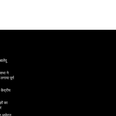
ालेंदु
सभा ने
गाया पूर्ण
 केंद्रीय
ञों का
र
तु आवेदन