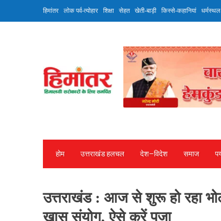
Skip
हिमांतर
लोक पर्व-त्योहार
शिक्षा
सेहत
खेती-बाड़ी
किस्से-कहानियां
धर्मस्थल
to
content
होम
उत्तराखंड हलचल
देश—विदेश
समाज
पर
उत्तराखंड : आज से शुरू हो रहा भ
खास संयोग, ऐसे करें पूजा