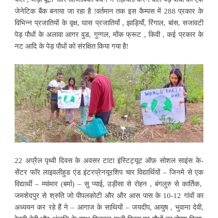
जेनेटिक बैंक बनाया जा रहा है !वर्तमान तक इस कैम्पस में 288 प्रकार के
विभिन्न प्रजातियों के वृक्ष, घास प्रजातियाँ , झाड़ियाँ, रिंगाल, बांस, सजावटी
पेड़ पौधों के अलावा आगर वुड, गुग्गल, मोंक फ्रूट , किवी , कई प्रकार के
नट आदि के पेड़ पौधों को संरक्षित किया गया है!
22 अप्रैल पृथ्वी दिवस के अवसर टाटा इंस्टिट्यूट ऑफ़ सोशल साइंस के-
सेंटर फॉर लाइवलीहुड एंड इंटरप्रेनयूरशिप चार विद्यार्थियों – जिनमे से एक
विद्यार्थी – म्यांमार (बर्मा) – सु प्याई, उड़ीसा से रोहन , बंगलुरु से कार्तिक,
जमशेदपुर से श्रुति जो पीपलकोटी और और आस पास के 10-12 गांवों का
अध्ययन कर रहे हैं ने – आगाज के साथियों – जयदीप, आयुष , भुवाना देवी,