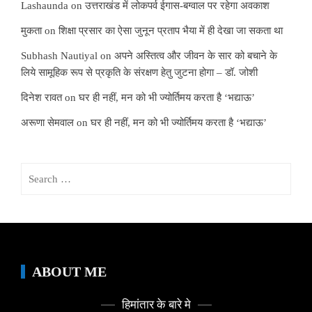
Lashaunda
on
उत्तराखंड में लोकपर्व ईगास-बग्वाल पर रहेगा अवकाश
मुकता
on
शिक्षा प्रसार का ऐसा जुनून प्रताप भैया में ही देखा जा सकता था
Subhash Nautiyal
on
अपने अस्तित्व और जीवन के सार को बचाने के
लिये सामूहिक रूप से प्रकृति के संरक्षण हेतु जुटना होगा – डॉ. जोशी
दिनेश रावत
on
घर ही नहीं, मन को भी ज्योर्तिमय करता है ‘भद्याऊ’
अरूणा सेमवाल
on
घर ही नहीं, मन को भी ज्योर्तिमय करता है ‘भद्याऊ’
Search
for:
ABOUT ME
हिमांतार के बारे मे