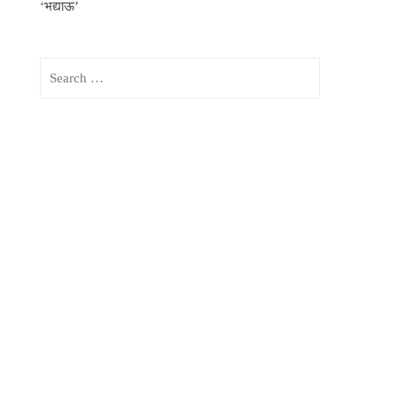
‘भद्याऊ’
Search
for: