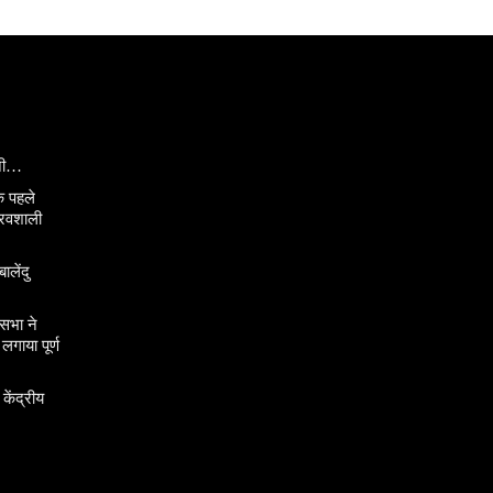
ानी…
े पहले
ौरवशाली
ालेंदु
सभा ने
गाया पूर्ण
 केंद्रीय