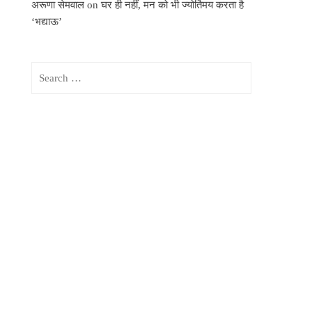
अरूणा सेमवाल
on
घर ही नहीं, मन को भी ज्योर्तिमय करता है
‘भद्याऊ’
Search
for: