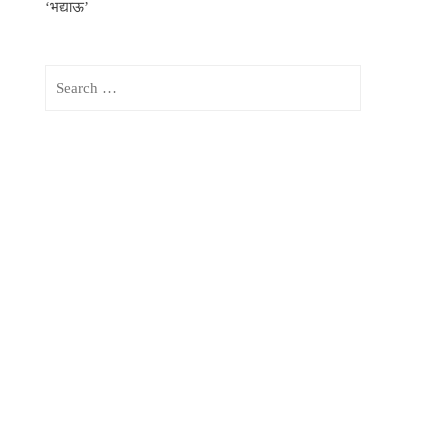
‘भद्याऊ’
Search
for: