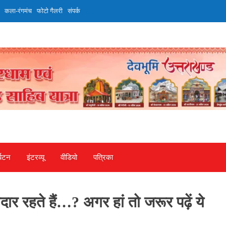
कला-रंगमंच
फोटो गैलरी
संपर्क
्यटन
इंटरव्‍यू
वीडियो
पत्रिका
ेदार रहते हैं…? अगर हां तो जरूर पढ़ें ये