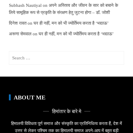
Subhash Nautiyal
on
अपने अस्तित्व और जीवन के सार को बचाने के
लिये सामूहिक रूप से प्रकृति के संरक्षण हेतु जुटना होगा – डॉ. जोशी
दिनेश रावत
on
घर ही नहीं, मन को भी ज्योर्तिमय करता है ‘भद्याऊ’
अरूणा सेमवाल
on
घर ही नहीं, मन को भी ज्योर्तिमय करता है ‘भद्याऊ’
Search
for:
ABOUT ME
हिमांतार के बारे मे
हिमालयी विविधता पूर्ण समाज और संस्कृति का प्रतिनिधित्व करता हैं, देश में
उत्तर से लेकर पश्चिम तक का हिमालयी समाज अपने-आप में बहुत बड़ी