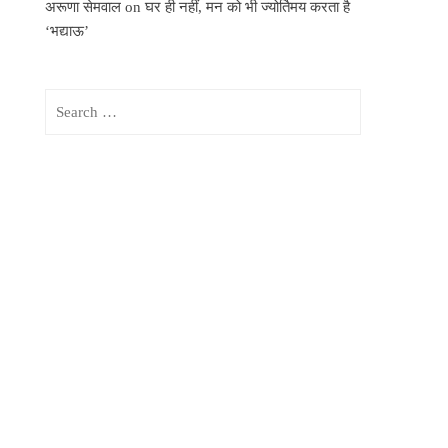
अरूणा सेमवाल
on
घर ही नहीं, मन को भी ज्योर्तिमय करता है
‘भद्याऊ’
Search
for: