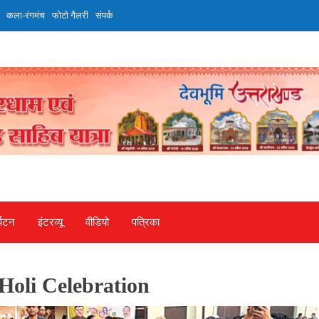
कला-रंगमंच
फोटो गैलरी
संपर्क
्यटन
इंटरव्‍यू
वीडियो
पत्रिका
oli Celebration