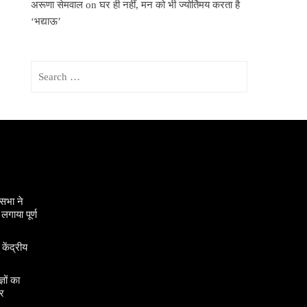
अरूणा सेमवाल
on
घर ही नहीं, मन को भी ज्योर्तिमय करता है
‘भद्याऊ’
Search
for:
सभा ने
गाया पूर्ण
 केंद्रीय
ञों का
र