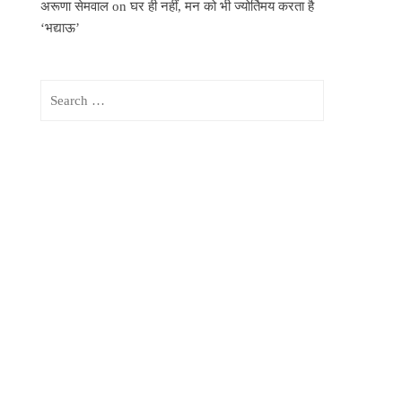
अरूणा सेमवाल
on
घर ही नहीं, मन को भी ज्योर्तिमय करता है
‘भद्याऊ’
Search
for: