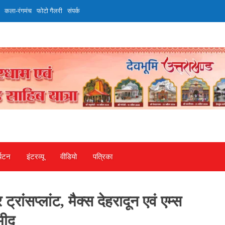
कला-रंगमंच
फोटो गैलरी
संपर्क
्यटन
इंटरव्‍यू
वीडियो
पत्रिका
्रांसप्लांट, मैक्स देहरादून एवं एम्स
मीद