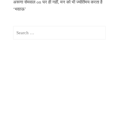
अरूणा सेमवाल
on
घर ही नहीं, मन को भी ज्योर्तिमय करता है
‘भद्याऊ’
Search
for: