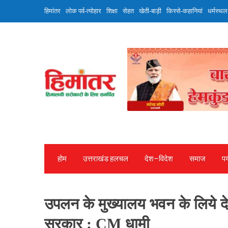
Skip
हिमांतर
लोक पर्व-त्योहार
शिक्षा
सेहत
खेती-बाड़ी
किस्से-कहानियां
धर्मस्थल
to
content
होम
उत्तराखंड हलचल
देश—विदेश
समाज
पर
उपलन के मुख्यालय भवन के लिये देह
सरकार : CM धामी