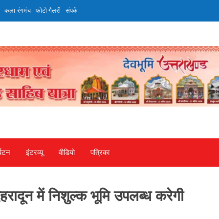
कला-रंगमंच
फोटो गैलरी
संपर्क
्यटन
इंटरव्‍यू
वीडियो
पत्रिका
रादून में निशुल्क भूमि उपलब्ध करेगी