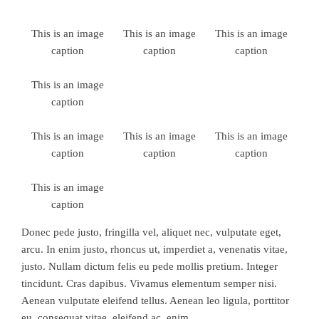
This is an image
This is an image
This is an image
caption
caption
caption
This is an image
caption
This is an image
This is an image
This is an image
caption
caption
caption
This is an image
caption
Donec pede justo, fringilla vel, aliquet nec, vulputate eget,
arcu. In enim justo, rhoncus ut, imperdiet a, venenatis vitae,
justo. Nullam dictum felis eu pede mollis pretium. Integer
tincidunt. Cras dapibus. Vivamus elementum semper nisi.
Aenean vulputate eleifend tellus. Aenean leo ligula, porttitor
eu, consequat vitae, eleifend ac, enim.