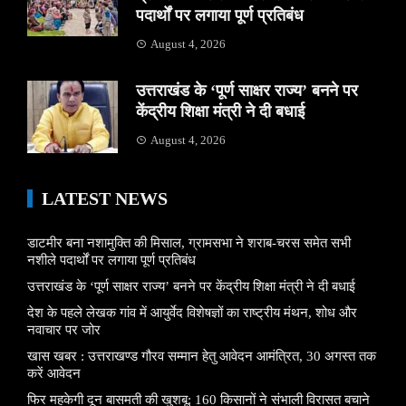
पदार्थों पर लगाया पूर्ण प्रतिबंध
August 4, 2026
उत्तराखंड के ‘पूर्ण साक्षर राज्य’ बनने पर
केंद्रीय शिक्षा मंत्री ने दी बधाई
August 4, 2026
LATEST NEWS
डाटमीर बना नशामुक्ति की मिसाल, ग्रामसभा ने शराब-चरस समेत सभी
नशीले पदार्थों पर लगाया पूर्ण प्रतिबंध
उत्तराखंड के ‘पूर्ण साक्षर राज्य’ बनने पर केंद्रीय शिक्षा मंत्री ने दी बधाई
देश के पहले लेखक गांव में आयुर्वेद विशेषज्ञों का राष्ट्रीय मंथन, शोध और
नवाचार पर जोर
खास खबर : उत्तराखण्ड गौरव सम्मान हेतु आवेदन आमंत्रित, 30 अगस्त तक
करें आवेदन
फिर महकेगी दून बासमती की खुशबू: 160 किसानों ने संभाली विरासत बचाने