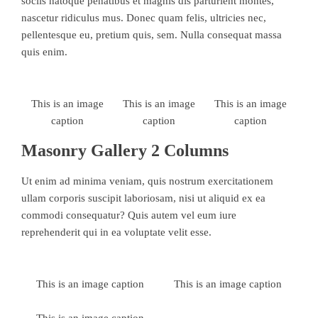
sociis natoque penatibus et magnis dis parturient montes,
nascetur ridiculus mus. Donec quam felis, ultricies nec,
pellentesque eu, pretium quis, sem. Nulla consequat massa
quis enim.
This is an image
This is an image
This is an image
caption
caption
caption
Masonry Gallery 2 Columns
Ut enim ad minima veniam, quis nostrum exercitationem
ullam corporis suscipit laboriosam, nisi ut aliquid ex ea
commodi consequatur? Quis autem vel eum iure
reprehenderit qui in ea voluptate velit esse.
This is an image caption
This is an image caption
This is an image caption