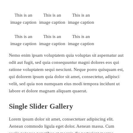
This is an
This is an
This is an
image caption
image caption
image caption
This is an
This is an
This is an
image caption
image caption
image caption
Nemo enim ipsam voluptatem quia voluptas sit aspernatur aut
odit aut fugit, sed quia consequuntur magni dolores eos qui
ratione voluptatem sequi nesciunt. Neque porro quisquam est,
qui dolorem ipsum quia dolor sit amet, consectetur, adipisci
velit, sed quia non numquam eius modi tempora incidunt ut
labore et dolore magnam aliquam quaerat.
Single Slider Gallery
Lorem ipsum dolor sit amet, consectetuer adipiscing elit.
Aenean commodo ligula eget dolor. Aenean massa. Cum