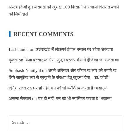
फिर महकेगी दून बासमती की खुशबू: 160 किसानों ने संभाली विरासत बचाने
की जिम्मेदारी
RECENT COMMENTS
Lashaunda
on
उत्तराखंड में लोकपर्व ईगास-बग्वाल पर रहेगा अवकाश
मुकता
on
शिक्षा प्रसार का ऐसा जुनून प्रताप भैया में ही देखा जा सकता था
Subhash Nautiyal
on
अपने अस्तित्व और जीवन के सार को बचाने के
लिये सामूहिक रूप से प्रकृति के संरक्षण हेतु जुटना होगा – डॉ. जोशी
दिनेश रावत
on
घर ही नहीं, मन को भी ज्योर्तिमय करता है ‘भद्याऊ’
अरूणा सेमवाल
on
घर ही नहीं, मन को भी ज्योर्तिमय करता है ‘भद्याऊ’
Search
for: