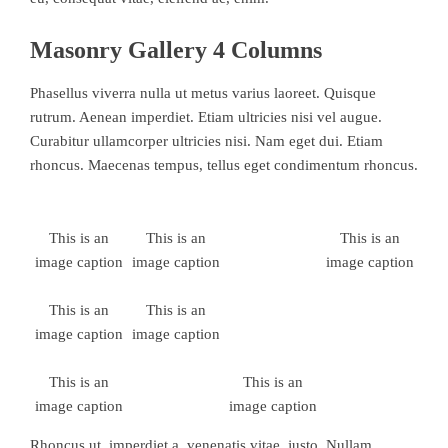
Masonry Gallery 4 Columns
Phasellus viverra nulla ut metus varius laoreet. Quisque
rutrum. Aenean imperdiet. Etiam ultricies nisi vel augue.
Curabitur ullamcorper ultricies nisi. Nam eget dui. Etiam
rhoncus. Maecenas tempus, tellus eget condimentum rhoncus.
This is an
This is an
This is an
image caption
image caption
image caption
This is an
This is an
image caption
image caption
This is an
This is an
image caption
image caption
Rhoncus ut, imperdiet a, venenatis vitae, justo. Nullam