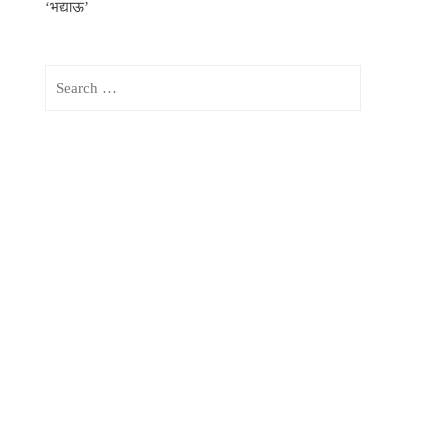
‘भद्याऊ’
Search
for: