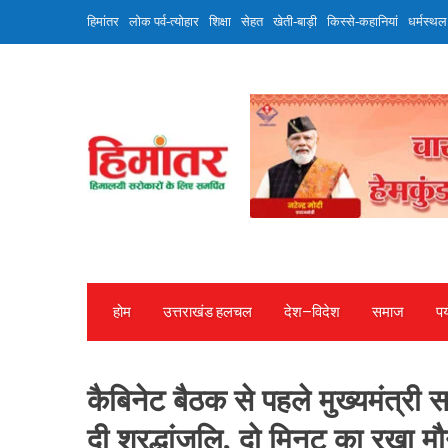
Skip
हिमांतर
लोक पर्व-त्योहार
शिक्षा
सेहत
खेती-बाड़ी
किस्से-कहानियां
धर्मस्थल
to
content
होम
उत्तराखंड हलचल
देश—विदेश
समाज
पर
कैबिनेट बैठक से पहले मुख्यमंत्री 
दी श्रद्धांजलि, दो मिनट का रखा म