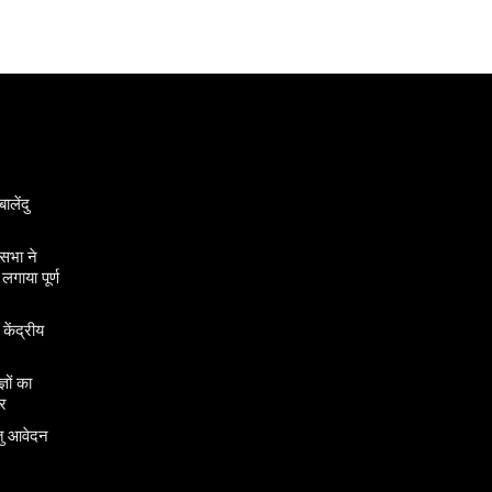
ालेंदु
सभा ने
गाया पूर्ण
 केंद्रीय
ञों का
र
तु आवेदन